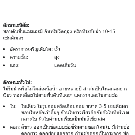
ลักษณะนิสัย:
ชอบดินชื้นแฉะและมี อินทรีย์วัตถุสูง หรือที่ระดับน้ำ 10-15
เซนติเมตร
อัตราการเจริญเติบโต:
เร็ว
ความชื้น:
สูง
แสง:
แดดเต็มวัน
ลักษณะทั่วไป:
ไม้ริมน้ำหรือไม้โผล่เหนือน้ำ อายุหลายปี ลำต้นเป็นไหลกลมยาว
เรียว ทอดเลื้อยไปตามพื้นดินที่แฉะๆ แตกรากและใบตามข้อ
ใบ:
ใบเดี่ยว ใบรูปกลมหรือเกือบกลม ขนาด 3-5 เซนติเมตร
ขอบใบหยักเว้าตื้นๆ ก้านใบยาวเรียวติดกับตัวใบที่บริเวณ
กลางใบ ผิวใบด้านบนเรียบเป็นมันสีเขียวสด
ดอก:
สีขาว ออกเป็นช่อแบบช่อซี่ร่มตามซอกโคนใบ มีก้านช่อ
ดอกยาว ดอกย่อยแตกจาก ก้านช่อดอกเป็นกระจุกๆ ช่อ