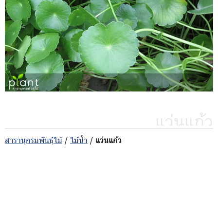
แว่นแก้ว
สารานุกรมพันธุ์ไม้
/
ไม้น้ำ
/
แว่นแก้ว