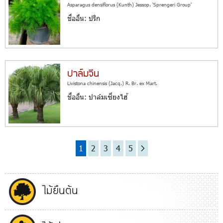
Asparagus densiflorus (Kunth) Jessop. 'Sprengeri Group'
ชื่ออื่น: ปริก
ปาล์มจีน
Livistona chinensis (Jacq.) R. Br. ex Mart.
ชื่ออื่น: ปาล์มเซี่ยงไฮ้
1
2
3
4
5
ไม้ยืนต้น