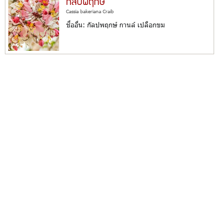
กัลปพฤกษ์
Cassia bakeriana Craib
ชื่ออื่น: กัลปพฤกษ์ กานล์ เปลือกขม