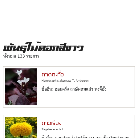
พันธุ์ไม้ดอกสีขาว
ทั้งหมด 133 รายการ
ดาดตะกั่ว
Hemigraphis alternata T. Anderson
ชื่ออื่น: ฮ่อมครั่ง ฤาษีผสมแล้ว ห่งจี๊อั้ง
ดาวเรือง
Tagetes erecta L.
ชื่ออื่น: ดอกคำพู่จู้ คำปูจู้หลวง ดาวเรืองใหญ่ พอทู