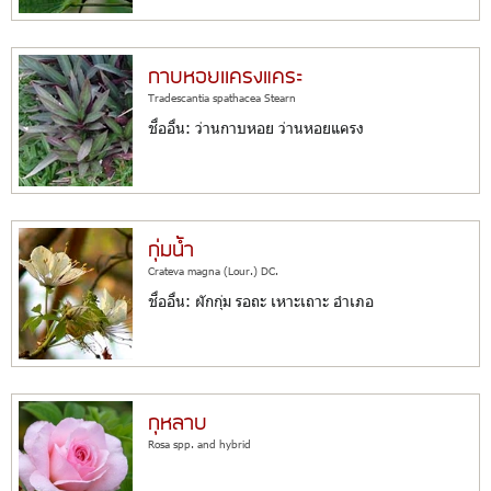
กาบหอยเเครงแคระ
Tradescantia spathacea Stearn
ชื่ออื่น: ว่านกาบหอย ว่านหอยแครง
กุ่มน้ำ
Crateva magna (Lour.) DC.
ชื่ออื่น: ผักกุ่ม รอถะ เหาะเถาะ อำเภอ
กุหลาบ
Rosa spp. and hybrid