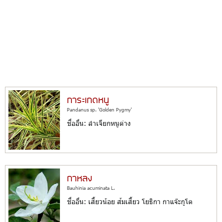
การะเกดหนู
Pandanus sp. 'Golden Pygmy'
ชื่ออื่น: ลำเจียกหนูด่าง
กาหลง
Bauhinia acuminata L.
ชื่ออื่น: เสี้ยวน้อย ส้มเสี้ยว โยธิกา กาแจ๊ะกูโด