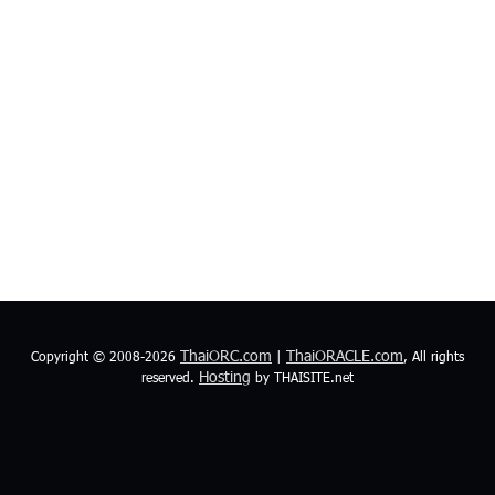
ThaiORC.com
ThaiORACLE.com
Copyright © 2008-2026
|
, All rights
Hosting
reserved.
by THAISITE.net