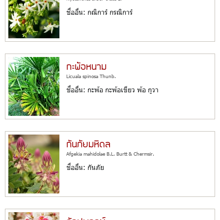
ชื่ออื่น: กณิการ์ กรณิการ์
กะพ้อหนาม
Licuala spinosa Thunb.
ชื่ออื่น: กะพ้อ กะพ้อเขียว พ้อ กูวา
กันภัยมหิดล
Afgekia mahidolae B.L. Burtt & Chermsir.
ชื่ออื่น: กันภัย