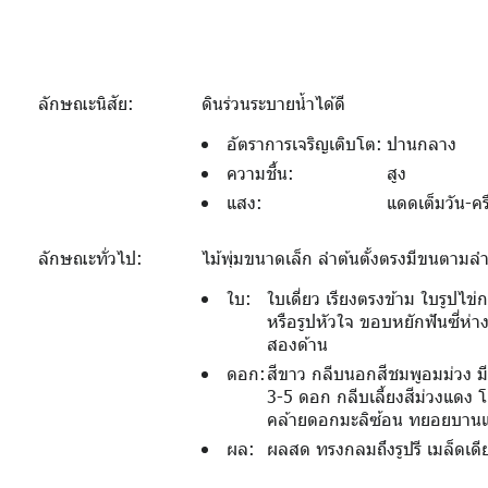
ลักษณะนิสัย:
ดินร่วนระบายน้ำได้ดี
อัตราการเจริญเติบโต:
ปานกลาง
ความชื้น:
สูง
แสง:
แดดเต็มวัน-ครึ
ลักษณะทั่วไป:
ไม้พุ่มขนาดเล็ก ลำต้นตั้งตรงมีขนตามลำ
ใบ:
ใบเดี่ยว เรียงตรงข้าม ใบรูปไ
หรือรูปหัวใจ ขอบหยักฟันซี่ห่า
สองด้าน
ดอก:
สีขาว กลีบนอกสีชมพูอมม่วง ม
3-5 ดอก กลีบเลี้ยงสีม่วงแดง
คล้ายดอกมะลิซ้อน ทยอยบานแล
ผล:
ผลสด ทรงกลมถึงรูปรี เมล็ดเดีย