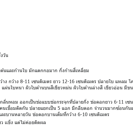
่งวัน
ต้นและก้านใบ มักแตกกอมาก กิ่งก้านสี่เหลี่ยม
ข่กว้าง กว้าง 8-11 เซนติเมตร ยาว 12-16 เซนติเมตร ปลายใบ แหลม โค
ง แผ่นใบหนา ผิวใบด้านบนสีเขียวหม่น ผิวใบด้านล่างสี เขียวอ่อน มีขน
ีกลิ่นหอม ออกเป็นช่อแบบช่อกระจุกที่ปลายกิ่ง ช่อดอกยาว 6-11 เซน
 โคนเชื่อมติดกัน ปลายแยกเป็น 5 แฉก มีกลีบดอก จำนวนมากซ้อนกั
ะบานหลายวัน ช่อดอกบานเต็มที่กว้าง 6-10 เซนติเมตร
ว เเข็ง แต่ไม่ค่อยติดผล