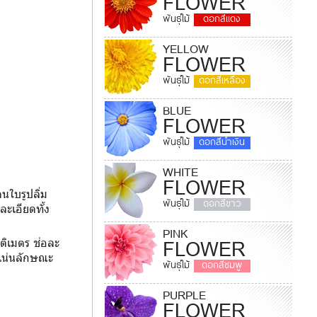
FLOWER
พันธุ์ไม้
ดอกสีแดง
YELLOW
FLOWER
พันธุ์ไม้
ดอกสีเหลือง
BLUE
FLOWER
พันธุ์ไม้
ดอกสีน้ำเงิน
WHITE
FLOWER
นใบรูปลิ่ม
พันธุ์ไม้
ดอกสีขาว
ละเอียดทั้ง
PINK
FLOWER
ติเมตร ช่อละ
นแน่นลักษณะ
พันธุ์ไม้
ดอกสีชมพู
PURPLE
FLOWER