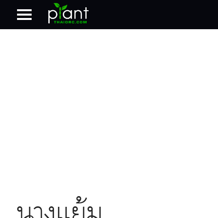
นางแย้ม