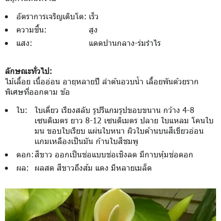
อัตราการเจริญเติบโต:
เร็ว
ความชื้น:
สูง
แสง:
แดดปานกลาง-ร่มรำไร
ลักษณะทั่วไป:
ไม้เลื้อย เนื้ออ่อน อายุหลายปี ลำต้นอวบน้ำ เลื้อยพันด้วยราก
พิเศษที่ออกตาม ข้อ
ใบ:
ใบเดี่ยว เรียงสลับ รูปรีแกมรูปขอบขนาน กว้าง 4-8
เซนติเมตร ยาว 8-12 เซนติเมตร ปลาย ใบแหลม โคนใบ
มน ขอบใบเรียบ แผ่นใบหนา ผิวใบด้านบนสีเขียวอ่อน
เเกมเหลืองเป็นมัน ก้านใบสีชมพู
ดอก:
สีขาว ออกเป็นช่อแบบช่อเชิงลด มีกาบหุ้มช่อดอก
ผล:
ผลสด สีขาวถึงส้ม แดง มีหลายเมล็ด