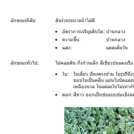
ลักษณะนิสัย:
ดินร่วนระบายน้ำได้ดี
อัตราการเจริญเติบโต:
ปานกลาง
ความชื้น:
ปานกลาง
แสง:
แดดเต็มวัน
ลักษณะทั่วไป:
ไม้คลุมดิน กิ่งก้านเล็ก สีเขียวปนแดงเรื่
ใบ:
ใบเดี่ยว เรียงตรงข้าม ใบรูปร
ขอบใบเป็นคลื่น แผ่นใบบิดและย่
เหลืองนวล ในแต่ละใบไม่เท่าก
ดอก:
สีขาว ออกเป็นช่อแบบช่อเชิง