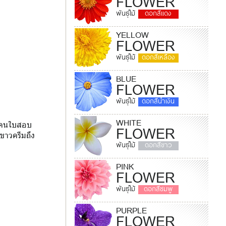
FLOWER
พันธุ์ไม้
ดอกสีแดง
YELLOW
FLOWER
พันธุ์ไม้
ดอกสีเหลือง
BLUE
FLOWER
พันธุ์ไม้
ดอกสีน้ำเงิน
WHITE
 โคนใบสอบ
FLOWER
ขาวครีมถึง
พันธุ์ไม้
ดอกสีขาว
PINK
FLOWER
พันธุ์ไม้
ดอกสีชมพู
PURPLE
FLOWER