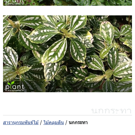
นกกระทา
สารานุกรมพันธุ์ไม้
/
ไม้คลุมดิน
/
นกกระทา