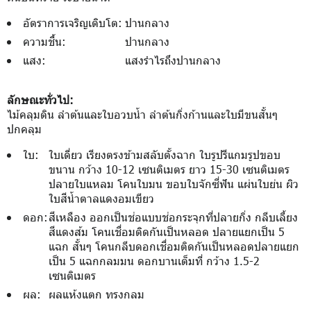
อัตราการเจริญเติบโต:
ปานกลาง
ความชื้น:
ปานกลาง
แสง:
แสงรำไรถึงปานกลาง
ลักษณะทั่วไป:
ไม้คลุมดิน ลำต้นและใบอวบน้ำ ลำต้นกิ่งก้านและใบมีขนสั้นๆ
ปกคลุม
ใบ:
ใบเดี่ยว เรียงตรงข้ามสลับตั้งฉาก ใบรูปรีแกมรูปขอบ
ขนาน กว้าง 10-12 เซนติเมตร ยาว 15-30 เซนติเมตร
ปลายใบแหลม โคนใบมน ขอบใบจักซี่ฟัน แผ่นใบย่น ผิว
ใบสีน้ำตาลแดงอมเขียว
ดอก:
สีเหลือง ออกเป็นช่อแบบช่อกระจุกที่ปลายกิ่ง กลีบเลี้ยง
สีแดงส้ม โคนเชื่อมติดกันเป็นหลอด ปลายแยกเป็น 5
แฉก สั้นๆ โคนกลีบดอกเชื่อมติดกันเป็นหลอดปลายแยก
เป็น 5 แฉกกลมมน ดอกบานเต็มที่ กว้าง 1.5-2
เซนติเมตร
ผล:
ผลแห้งแตก ทรงกลม