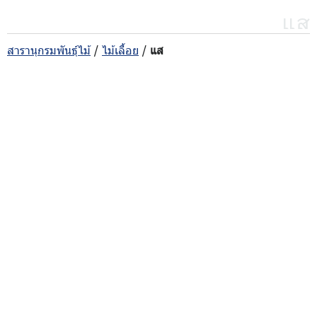
แส
สารานุกรมพันธุ์ไม้
/
ไม้เลื้อย
/
แส