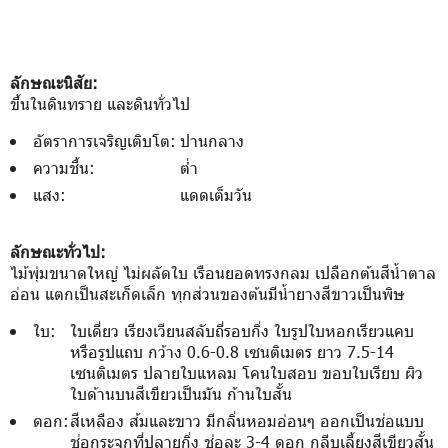
ลักษณะนิสัย:
ขึ้นในดินทราย และดินทั่วไป
อัตราการเจริญเติบโต:
ปานกลาง
ความชื้น:
ต่ำ
แสง:
แดดเต็มวัน
ลักษณะทั่วไป:
ไม้พุ่มขนาดใหญ่ ไม่ผลัดใบ เรือนยอดทรงกลม เปลือกต้นสีน้ำตาล
อ่อน แตกเป็นสะเก็ดเล็ก ทุกส่วนของต้นมีน้ำยางสีขาวเป็นพิษ
ใบ:
ใบเดี่ยว เรียงเวียนสลับถี่รอบกิ่ง ใบรูปใบหอกเรียวแคบ
หรือรูปแถบ กว้าง 0.6-0.8 เซนติเมตร ยาว 7.5-14
เซนติเมตร ปลายใบแหลม โคนใบสอบ ขอบใบเรียบ ผิว
ใบด้านบนสีเขียวเป็นมัน ก้านใบสั้น
ดอก:
สีเหลือง ส้มและขาว มีกลิ่นหอมอ่อนๆ ออกเป็นช่อแบบ
ช่อกระจุกที่ปลายกิ่ง ช่อละ 3-4 ดอก กลีบเลี้ยงสีเขียวสั้น