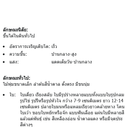
ลักษณะนิสัย:
ขึ้นได้ในดินทั่วไป
อัตราการเจริญเติบโต:
เร็ว
ความชื้น:
ปานกลาง-สูง
แสง:
แดดเต็มวัน-ปานกลาง
ลักษณะทั่วไป:
ไม้พุ่มขนาดเล็ก ลำต้นสีน้ำตาล ตั้งตรง มีขนนุ่ม
ใบ:
ใบเดี่ยว เรียงสลับ ใบมีรูปร่างหลายแบบทั้งเเบบใบรูปกลม
รูปไข่ รูปรีหรือรูปหัวใจ กว้าง 7-9 เซนติเมตร ยาว 12-14
เซนติเมตร ปลายใบมนหรือแหลมเรียวยาวคล้ายหาง โคน
ใบเว้า ขอบใบหยักหรือจัก แบบฟันเลื่อย แผ่นใบมีหลายสี
แล้วแต่พันธุ์ เข่น สีเหลืองอ่อน น้ำตาลแดง หรือมีจุดประ
สีต่างๆ