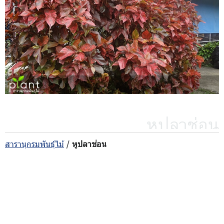
หูปลาช่อน
สารานุกรมพันธุ์ไม้
/
หูปลาช่อน