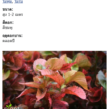
ไม้พุ่ม
,
ไม้ใบ
ขนาด:
สูง 1-2 เมตร
สีดอก:
สีชมพู
ฤดูดอกบาน:
ตลอดปี