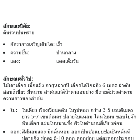
ลักษณะนิสัย:
ดินร่วนปนทราย
อัตราการเจริญเติบโต:
เร็ว
ความชื้น:
ปานกลาง
แสง:
แดดเต็มวัน
ลักษณะทั่วไป:
ไม้เถาเลื้อย เนื้อแข็ง อายุหลายปี เลื้อยได้ไกลถึง 6 เมตร ลำต้น
อ่อนสีเขียว มีหนาม ลำต้นแก่สีน้ำตาลอมม่วง มีลายสีม่วงดำตาม
ความยาวของลำต้น
ใบ:
ใบเดี่ยว เรียงเวียนสลับ ใบรูปหอก กว้าง 3-5 เซนติเมตร
ยาว 5-7 เซนติเมตร ปลายใบแหลม โคนใบมน ขอบใบจัก
ฟันเลื่อย แผ่นใบหนาแข็ง ผิวใบด้านบนสีเขียวอ่อน
ดอก:
สีส้มอมแดง มีกลิ่นหอม ออกเป็นช่อแบบช่อเชิงหลั่นที่
ปลายกิ่ง ช่อละ 6-10 ดอก ดอกย่อย แต่ละดอกประกอบ