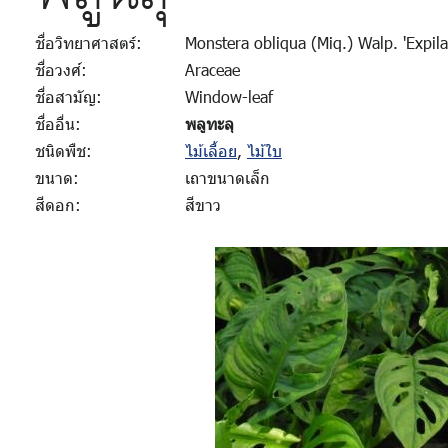
ชื่อวิทยาศาสตร์:
Monstera obliqua (Miq.) Walp. 'Expila
ชื่อวงศ์:
Araceae
ชื่อสามัญ:
Window-leaf
ชื่ออื่น:
พลูทะลุ
ชนิดพืช:
ไม้เลื้อย
,
ไม้ใบ
ขนาด:
เถาขนาดเล็ก
สีดอก:
สีขาว