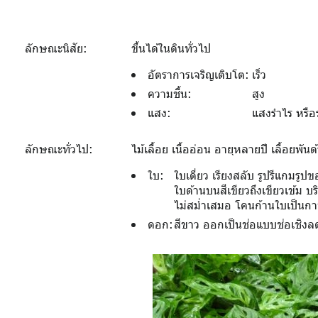
ลักษณะนิสัย:
ขึ้นได้ในดินทั่วไป
อัตราการเจริญเติบโต:
เร็ว
ความชื้น:
สูง
แสง:
แสงรำไร หรือร
ลักษณะทั่วไป:
ไม้เลื้อย เนื้ออ่อน อายุหลายปี เลื้อย
ใบ:
ใบเดี่ยว เรียงสลับ รูปรีแกม
ใบด้านบนสีเขียวถึงเขียวเข้ม บ
ไม่สม่ำเสมอ โคนก้านใบเป็นกา
ดอก:
สีขาว ออกเป็นช่อแบบช่อเชิงลด