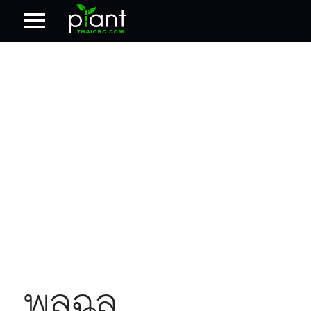
พลูฉลุ