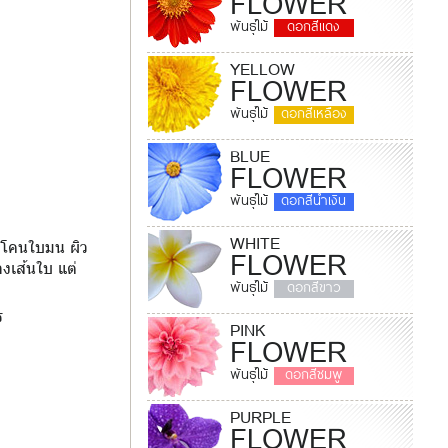
FLOWER
พันธุ์ไม้
ดอกสีแดง
YELLOW
FLOWER
พันธุ์ไม้
ดอกสีเหลือง
BLUE
FLOWER
พันธุ์ไม้
ดอกสีน้ำเงิน
WHITE
 โคนใบมน ผิว
FLOWER
างเส้นใบ แต่
พันธุ์ไม้
ดอกสีขาว
ร
PINK
FLOWER
พันธุ์ไม้
ดอกสีชมพู
PURPLE
FLOWER