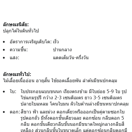
ลักษณะนิสัย:
ปลูกได้ในดินทั่วไป
อัตราการเจริญเติบโต:
เร็ว
ความชื้น:
ปานกลาง
แสง:
แดดเต็มวัน-ครึ่งวัน
ลักษณะทั่วไป:
ไม้เลื้อยเนื้ออ่อน อายุสั้น ใช้ยอดเลื้อยพัน ลำต้นมีขนปกคลุม
ใบ:
ใบประกอบแบบขนนก เรียงตรงข้าม มีใบย่อย 5-9 ใบ รูป
ไข่แกมรูปรี กว้าง 2-3 เซนติเมตร ยาว 3-5 เซนติเมตร
ปลายใบแหลม โคนใบมน ผิวใบด้านล่างมีขนหนาปกคลุม
ดอก:
สีขาว ฟ้า และม่วง ดอกเดี่ยวหรือออกเป็นคู่ตามซอกใบ
รูปดอกถั่ว มีทั้งดอกชั้นเดียวและ ดอกซ้อน กลีบดอก 5
กลีบ ดอกชั้นเดียวกลีบขั้นนอกมีขนาดใหญ่กลางกลีบสี
เหลือง ส่วนกลีบชั้นในขนาดเล็ก แต่ดอกซ้อนกลีบดอกมี