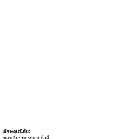
ลักษณะนิสัย:
ชอบดินร่วน ระบายน้ำดี