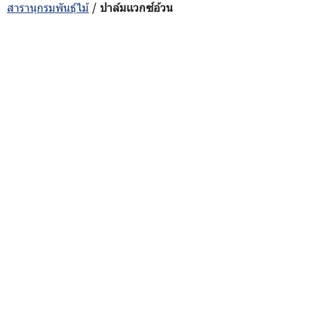
สารานุกรมพันธุ์ไม้
/
ปาล์มเเวกซ์อ้วน