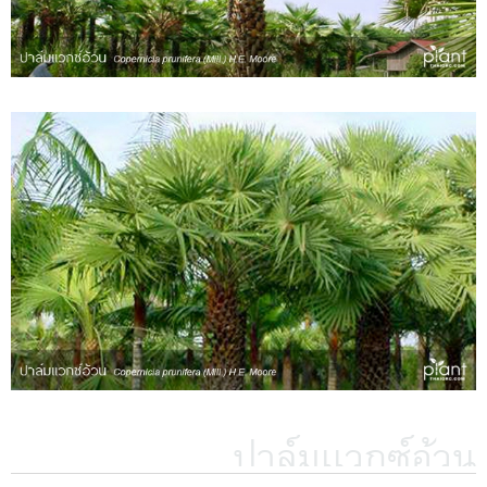
ปาล์มเเวกซ์อ้วน