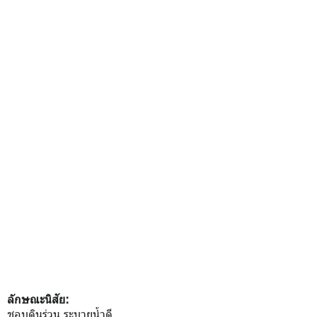
ลักษณะนิสัย:
ชอบดินร่วน ระบายน้ำดี