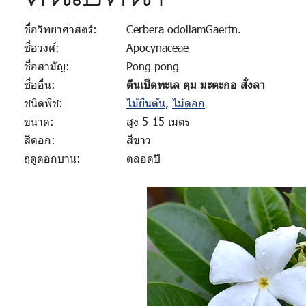
ชื่อวิทยาศาสตร์:
Cerbera odollamGaertn.
ชื่อวงศ์:
Apocynaceae
ชื่อสามัญ:
Pong pong
ชื่ออื่น:
ตีนเป็ดทะเล ตุม มะตะกอ สั่งลา
ชนิดพืช:
ไม้ยืนต้น
,
ไม้ดอก
ขนาด:
สูง 5-15 เมตร
สีดอก:
สีขาว
ฤดูดอกบาน:
ตลอดปี