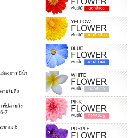
FLOWER
พันธุ์ไม้
ดอกสีแดง
YELLOW
FLOWER
พันธุ์ไม้
ดอกสีเหลือง
BLUE
FLOWER
พันธุ์ไม้
ดอกสีน้ำเงิน
ร่องยาว มีน้ำ
WHITE
FLOWER
พันธุ์ไม้
ดอกสีขาว
ลายใบติ่ง
PINK
FLOWER
ที่ปลายกิ่ง
 6-7
พันธุ์ไม้
ดอกสีชมพู
ประมาณ 6
PURPLE
FLOWER