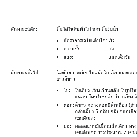
ลักษณะนิสัย:
ขึ้นได้ในดินทั่วไป ชอบขึ้นริมน้ำ
อัตราการเจริญเติบโต:
เร็ว
ความชื้น:
สูง
แสง:
แดดเต็มวัน
ลักษณะทั่วไป:
ไม้ต้นขนาดเล็ก ไม่ผลัดใบ เรือนยอดทรงก
ยางสีขาว
ใบ:
ใบเดี่ยว เรียงเวียนสลับ ใบรู
แหลม โคนใบรูปลิ่ม ใบเกลี้ยง ส
ดอก:
สีขาว กลางดอกมีสีเหลือง (ถ้า
กลีบเลี้ยง 5 กลีบ กลีบดอกเช
เซนติเมตร
ผล:
ผลสดแบบมีเนื้อเมล็ดเดียว ทรง
เซนติเมตร ยาวประมาณ 7 เซนติ