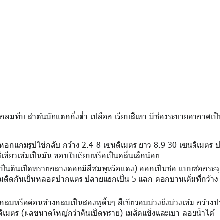
ลมทึบ ลำต้นมักแตกกิ่งต่ำ เปลือก เรียบสีเทา มีช่องระบายอากาศเป็น
ปใบหอกแกมรูปไข่กลับ กว้าง 2.4-8 เซนติเมตร ยาว 8.9-30 เซนติเมตร ป
ีเขียวเข้มเป็นมัน ขอบใบเรียบหรือเป็นคลื่นเล็กน้อย
เป็นตีนเป็ดทรายกลางดอกมีสีชมพูหรือแดง) ออกเป็นช่อ แบบช่อกระจุก
ื่อมติดกันเป็นหลอดปากแตร ปลายแยกเป็น 5 แฉก ดอกบานเต็มที่กว้าง
กลมหรือค่อนข้างกลมเป็นสองพูตื้นๆ สีเขียวอมม่วงถึงม่วงเข้ม กว้าง
เมตร (ผลขนาดใหญ่กว่าตีนเป็ดทราย) เมล็ดแข็งและเบา ลอยน้ำได้